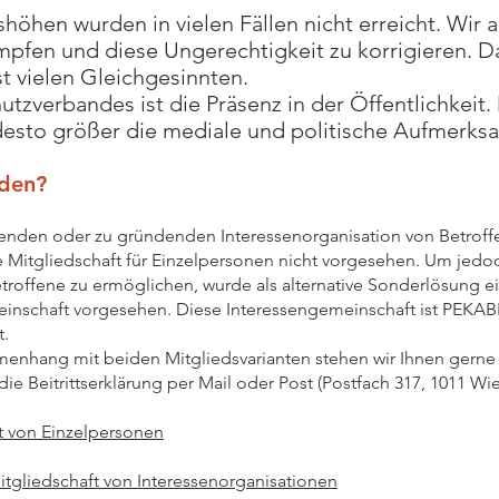
öhen wurden in vielen Fällen nicht erreicht. Wir a
fen und diese Ungerechtigkeit zu korrigieren. D
t vielen Gleichgesinnten.
utzverbandes ist die Präsenz in der Öffentlichkeit. 
desto größer die mediale und politische Aufmerks
rden?
enden oder zu gründenden Interessenorganisation von Betroffe
e Mitgliedschaft für Einzelpersonen nicht vorgesehen. Um jedoc
etroffene zu ermöglichen, wurde als alternative Sonderlösung ei
inschaft vorgesehen. Diese Interessengemeinschaft ist PEKABE
t.
menhang mit beiden Mitgliedsvarianten stehen wir Ihnen gerne
die Beitrittserklärung per Mail oder Post (Postfach 317, 1011 
ft von Einzelpersonen
Mitgliedschaft von Interessenorganisationen