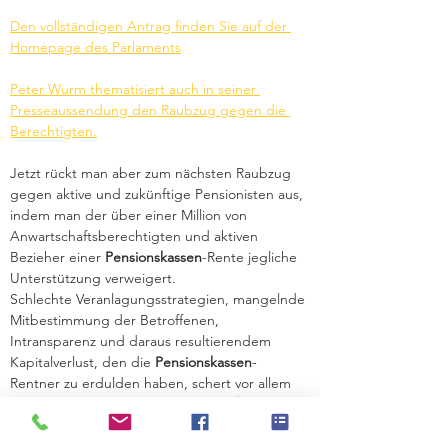
Den vollständigen Antrag finden Sie auf der 
Homepage des Parlaments
Peter Wurm thematisiert auch in seiner 
Presseaussendung den Raubzug gegen die 
Berechtigten.
Jetzt rückt man aber zum nächsten Raubzug 
gegen aktive und zukünftige Pensionisten aus, 
indem man der über einer Million von 
Anwartschaftsberechtigten und aktiven 
Bezieher einer 
Pensionskassen
-Rente jegliche 
Unterstützung verweigert. 
Schlechte Veranlagungsstrategien, mangelnde 
Mitbestimmung der Betroffenen, 
Intransparenz und daraus resultierendem 
Kapitalverlust, den die 
Pensionskassen
-
Rentner zu erdulden haben, schert vor allem 
die beiden ‚bürgerlichen Parteien‘ ÖVP und 
NEOS ganz und gar nicht. 
Wie schon am 21. März im 