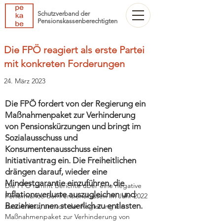
Schutzverband der
Pensionskassenberechtigten
Die FPÖ reagiert als erste Partei
mit konkreten Forderungen
24. März 2023
Die FPÖ fordert von der Regierung ein
Maßnahmenpaket zur Verhinderung
von Pensionskürzungen und bringt im
Sozialausschuss und
Konsumentenausschuss einen
Initiativantrag ein. Die Freiheitlichen
drängen darauf, wieder eine
Mindestgarantie einzuführen, die
Die FPÖ nimmt Berichte über eine negative 
Inflationsverluste auszugleichen und
Performance der Pensionskassen im Jahr 2022 
Bezieher:innen steuerlich zu entlasten.
zum Anlass, um von der Regierung ein 
Maßnahmenpaket zur Verhinderung von 