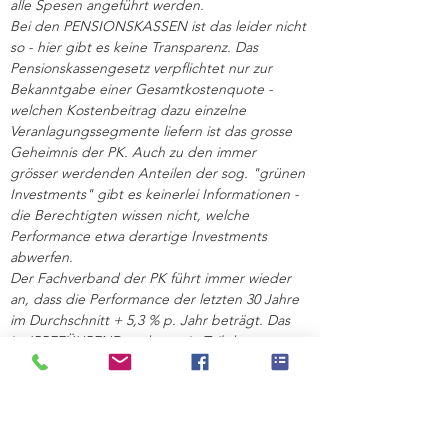
alle Spesen angeführt werden.
Bei den PENSIONSKASSEN ist das leider nicht 
so - hier gibt es keine Transparenz. Das 
Pensionskassengesetz verpflichtet nur zur 
Bekanntgabe einer Gesamtkostenquote - 
welchen Kostenbeitrag dazu einzelne 
Veranlagungssegmente liefern ist das grosse 
Geheimnis der PK. Auch zu den immer 
grösser werdenden Anteilen der sog. "grünen 
Investments" gibt es keinerlei Informationen - 
die Berechtigten wissen nicht, welche 
Performance etwa derartige Investments 
abwerfen.
Der Fachverband der PK führt immer wieder 
an, dass die Performance der letzten 30 Jahre 
im Durchschnitt + 5,3 % p. Jahr beträgt. Das 
ist IRREFÜHREND und nur ein Teil der 
Wahrheit - wie bei den Fonds bleibt auch hier 
wesentlich weniger Rendite, da 
Rechnungszinssatz, 
versicherungsmathematisches Ergebnis etc. 
noch abzuziehen sind.