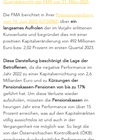
Quartalsbericht der FMA per 31. März 2023:
Die FMA berichtet in ihrer 
Presseaussendung 
vom 14. Juni 2023 (OTS0065)
 über 
ein 
langsames Aufholen
 der im Vorjahr erlittenen 
Kursverluste und begründet dies mit einer 
positiven Kapitalveränderung von 492 Millionen 
Euro bzw. 2,02 Prozent im ersten Quartal 2023.
Diese Darstellung beschönigt die Lage der 
Betroffenen
, da die negative Performance im 
Jahr 2022 zu einer Kapitalvernichtung von 2,6 
Milliarden Euro und zu 
Kürzungen der 
Pensionskassen-Pensionen von bis zu 17% 
geführt hat. Um diese Verluste wieder 
aufzuholen, müssten die 
Pensionskassen
 im 
heurigen Jahr eine Performance von über 15 
Prozent erreichen, was auf den Kapitalmärkten 
völlig aussichtslos ist und auch in der 
Vergangenheit nie möglich war. So liegt die 
von der Österreichischen Kontrollbank (ÖKB) 
errechnete durchschnittliche Performance der 