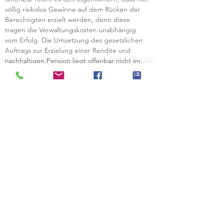
völlig risikolos Gewinne auf dem Rücken der 
Berechtigten erzielt werden, denn diese 
tragen die Verwaltungskosten unabhängig 
vom Erfolg. Die Umsetzung des gesetzlichen 
Auftrags zur Erzielung einer Rendite und 
nachhaltigen Pension liegt offenbar nicht im 
Focus.
Peter Weller, Obmann von PEKABE:
„Wie immer stehen die Berechtigten dieser 
Situation völlig machtlos gegenüber. 
Die 
Verantwortung für diese Entwicklung liegt zwar 
primär bei den Pensionskassen, aber Politik 
und die Eigentümer sollten hier nicht einfach 
wegschauen, sondern endlich im Sinne von 1,1 
Millionen Berechtigten agieren und längst 
überfällige Reformen einleiten.“
Aussendung PEKABE: 
PEKABE zum 
Quartalsergebnis der Pensionskassen
Aussendung Fachverband: 
Heimische 