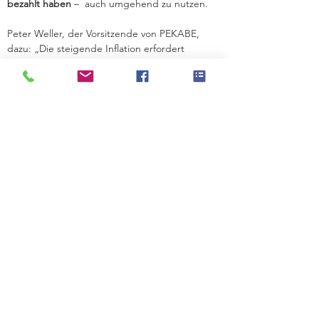
bezahlt haben
 –  auch umgehend zu nutzen.
Peter Weller, der Vorsitzende von PEKABE, 
dazu: „Die steigende Inflation erfordert 
dringend Maßnahmen, um die Pensionisten zu 
entlasten. Unser Vorschlag auf die Dotation 
der Schwankungsrückstellung zu verzichten, 
kann hier einen entscheidenden Beitrag 
leisten 
ohne zusätzliche Kosten zu 
verursachen
.“
Zur APA-Aussendung
ZURÜCK
Kontakt:
office@pekabe.at
© 2021
PEKABE
,
Schutzverband der
Pensionskassenberechtigten