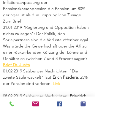
Inflationsanpassung der 
Pensionskassenpension die Pension um 80% 
geringer ist als due ursprüngliche Zusage. 
Zum Brief
31.01.2019 "Regierung und Opposition haben 
nichts zu sagen": Der Politik, den 
Sozialpartnern sind die Verluste offenbar egal. 
Was würde die Gewerkschaft oder die AK zu 
einer rückwirkenden Kürzung der Löhne und 
Gehälter so zwischen 7 und 8 Prozent sagen? 
Brief Dr. Jusits
01.02.2019 Salzburger Nachrichten: "Die 
zweite Säule wackelt" laut 
Erich Pazdera
, 25% 
der Pension sind verloren. 
08.02.2019 Salzburger Nachrichten:
 Friedrich 
Winkler
 beklagt die Kürzung seiner Pension 
seit 2006 um 40% und das ohne Indexierung! 
Er fordert die vorzeitige Auflösung des 
Pensionskassenvertrages. 