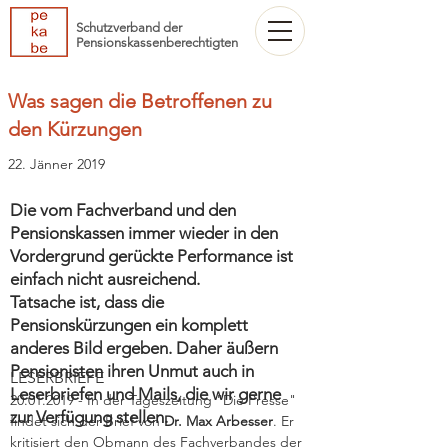
Schutzverband der
Pensionskassenberechtigten
Was sagen die Betroffenen zu
den Kürzungen
22. Jänner 2019
Die vom Fachverband und den
Pensionskassen immer wieder in den
Vordergrund gerückte Performance ist
einfach nicht ausreichend.
Tatsache ist, dass die
Pensionskürzungen ein komplett
anderes Bild ergeben. Daher äußern
Pensionisten ihren Unmut auch in
LESERBRIEFE
Leserbriefen und Mails, die wir gerne
20.01.2019 - In der Tageszeitung "Die Presse" 
zur Verfügung stellen.
findet sich der Brief von 
Dr. Max Arbesser
. Er 
kritisiert den Obmann des Fachverbandes der 